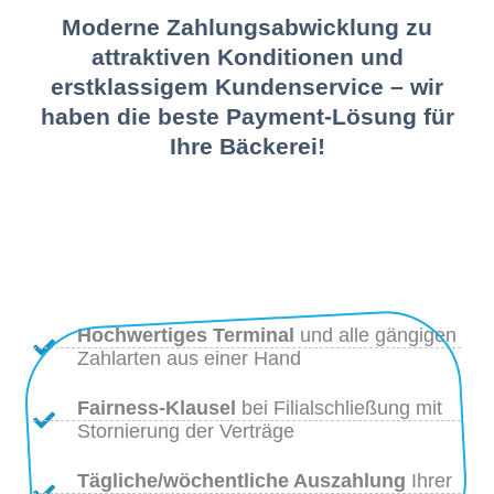
Moderne Zahlungsabwicklung zu
attraktiven Konditionen und
erstklassigem Kundenservice – wir
haben die beste Payment-Lösung für
Ihre Bäckerei!
Hochwertiges Terminal
und alle gängigen
Zahlarten aus einer Hand
Fairness-Klausel
bei Filialschließung mit
Stornierung der Verträge
Tägliche/wöchentliche Auszahlung
Ihrer