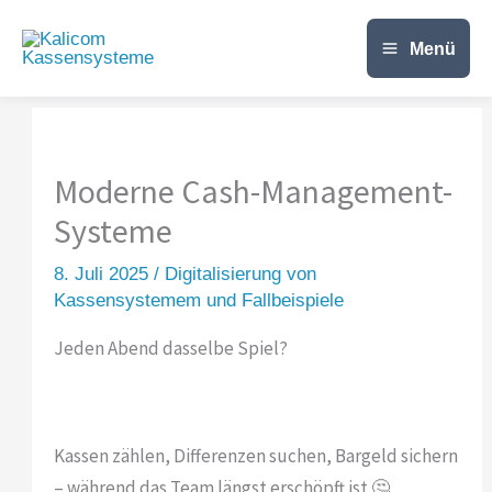
Zum
Inhalt
Menü
springen
Moderne Cash-Management-
Systeme
8. Juli 2025
/
Digitalisierung von
Kassensystemem und Fallbeispiele
Jeden Abend dasselbe Spiel?
Kassen zählen, Differenzen suchen, Bargeld sichern
– während das Team längst erschöpft ist.🤔