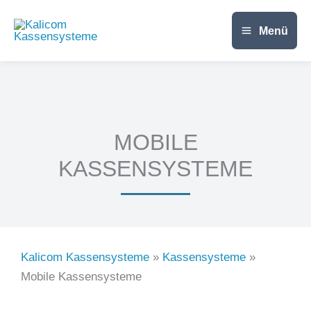
Zum
Inhalt
Menü
springen
MOBILE
KASSENSYSTEME
Kalicom Kassensysteme
»
Kassensysteme
»
Mobile Kassensysteme